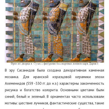
В эру Сасанидов была создана декоративная каменная
мозаика. Для иранской изразцовой керамики эпохи
Ахеменидов (559 -330 гг. до н.э.) характерны законченность
рисунка и богатство колорита. Основными цветами были
синий, белый и зеленый. В орнаментах часто использовали
мотивы: шествие лучников, фантастические существа, такие