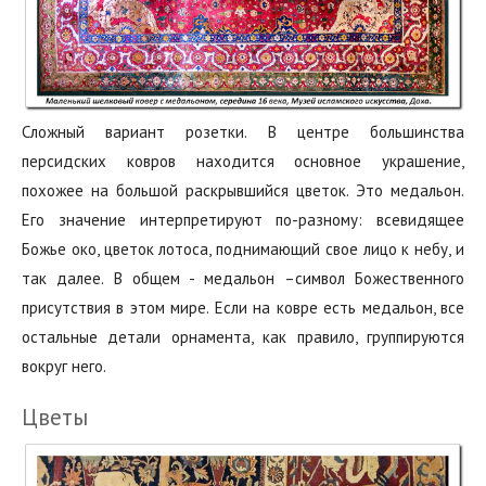
Сложный вариант розетки. В центре большинства
персидских ковров находится основное украшение,‭
‬похожее на большой раскрывшийся цветок.‭ ‬Это медальон.‭
‬Его значение интерпретируют по-разному:‭ ‬всевидящее
Божье око,‭ ‬цветок лотоса,‭ ‬поднимающий свое лицо к небу,‭ ‬и
так далее.‭ ‬В общем‭ ‬-‭ ‬медальон‭ –‬символ Божественного
присутствия в этом мире. ‭Если на ковре есть медальон,‭ ‬все
остальные детали орнамента,‭ ‬как правило,‭ ‬группируются
вокруг него.
Цветы