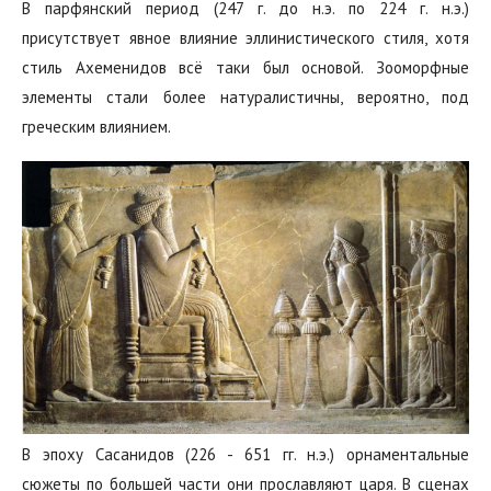
В парфянский период (247 г. до н.э. по 224 г. н.э.)
присутствует явное влияние эллинистического стиля, хотя
стиль Ахеменидов всё таки был основой. Зооморфные
элементы стали более натуралистичны, вероятно, под
греческим влиянием.
В эпоху Сасанидов‭ (‬226‭ ‬-‭ ‬651‭ ‬гг.‭ ‬н.э.‭) ‬орнаментальные
сюжеты ‬по большей части они прославляют царя.‭ ‬В сценах