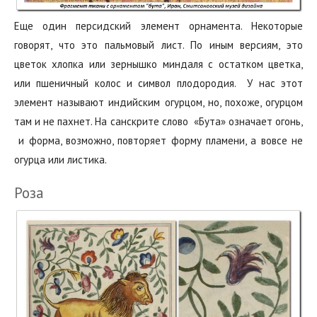
Еще‭ ‬один‭ ‬персидский‭ ‬элемент орнамента. Некоторые
говорят, что это‭ ‬пальмовый‭ ‬лист.‭ ‬По‭ ‬иным ‬версиям‭, ‬это‭
‬цветок‭ ‬хлопка‭ ‬или‭ ‬зернышко‭ ‬миндаля‭ ‬с‭ ‬остатком‭ ‬цветка,‭
‬или‭ ‬пшеничный‭ ‬колос и символ плодородия. ‬ У нас этот
элемент называют индийским огурцом, но, похоже, огурцом
там и не пахнет. На‭ ‬санскрите‭ ‬слово‭ ‬ «Бута» означает‭ ‬огонь‭,‭
‬ и‭ ‬форма,‭ ‬возможно,‭ ‬повторяет форму пламени,‭ ‬а вовсе не‭
‬огурца или листика.‭‬
Роза