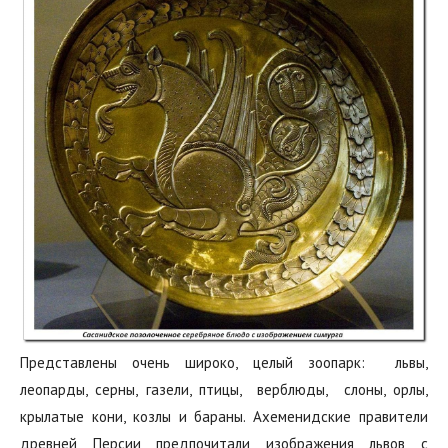
Представлены очень широко, целый зоопарк: ‭ ‬львы,‭
‬леопарды,‭ ‬серны,‭ ‬газели,‭ ‬птицы,‭ ‬ ‬верблюды,‭ ‬ слоны, орлы,
крылатые кони, козлы и бараны. Ахеменидские правители
древней Персии предпочитали изображения львов с