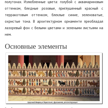
полутонах.‭ ‬Излюбленные цвета:‭ ‬голубой с аквамариновым
оттенком,‭ ‬бледные розовые,‭ ‬приглушенный красный с
терракотовым оттенком,‭ ‬блеклые синие,‭ ‬зеленоватые,‭
‬охристые тона.‭ ‬В архитектурном орнаменте преобладал
лазоревый фон с белыми цветами и зелеными листьями на
нем.
Основные элементы