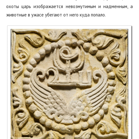
охоты царь изображается невозмутимым и надменным,‭ ‬а
животные в‭ ‬ужасе‭ ‬убегают от него куда попало.‭