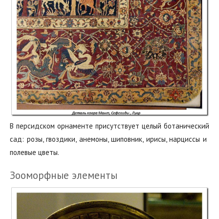
В персидском орнаменте присутствует целый ботанический
сад: розы, гвоздики,‭ ‬анемоны,‭ ‬шиповник,‭ ‬ирисы,‭ ‬нарциссы и‭ ‬
полевые цветы.‭ ‬
Зооморфные элементы