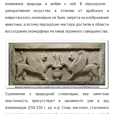
понимания природы и любви к ней.‭ ‬В персидском‭ ‬
декоративном‭ ‬искусстве, в отличии от арабского и
мавританского‬,‭ ‬изначально не было запрета на изображение
животных,‭ ‬а потому персидские мастера достигли в области
воссоздания зооморфных мотивов‭ ‬огромного‭ ‬совершенства.
Стремление к природной стилизации, ела заметная
пластичность присутствует в орнаменте уже в эру
Ахеменидов (550-330 г. до н.э). Стиль плотного, статичного