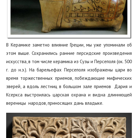
В Керамике заметно влияние Греции, мы уже упоминали об
этом выше. Сохранились ранние персидские произведения
искусства, в том числе керамика из Сузы и Персеполя (ок. 500
г. до н.э.). На барельефах Персеполя изображены цари во
время торжественных приемов, ‬побеждающие мифических
зверей,‭ ‬а вдоль лестниц в большом зале приемов ‭ ‬Дария и
Ксеркса выстроилась царская охрана и видна длиннющей‭
‬вереницы‭ ‬ народов,‭ ‬приносящих дань владыке.