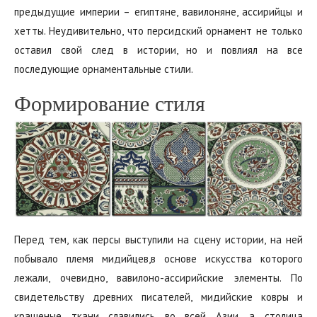
предыдущие империи – египтяне, вавилоняне, ассирийцы и
хетты. Неудивительно, что персидский орнамент не только
оставил свой след в истории, но и повлиял на все
последующие орнаментальные стили.
Формирование стиля
Перед тем, как персы выступили на сцену истории, на ней
побывало племя мидийцев,в основе искусства которого
лежали, очевидно, вавилоно-ассирийские элементы. По
свидетельству древних писателей, мидийские ковры и
крашеные ткани славились во всей Азии, а столица