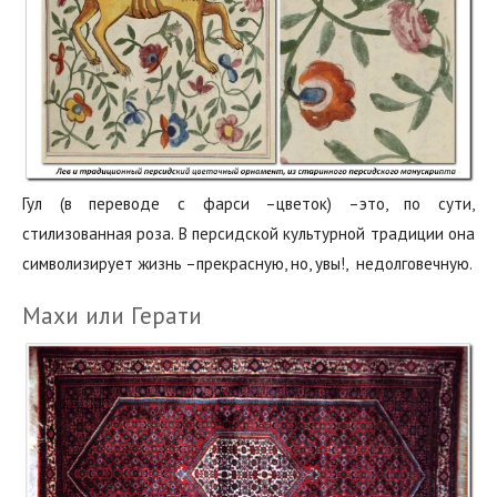
Гул‭ (‬в переводе с фарси‭ –‬цветок‭) –‬это,‭ ‬по сути,‭
‬стилизованная роза.‭ ‬В персидской культурной традиции она
символизирует жизнь‭ –‬прекрасную,‭ ‬но,‭ ‬увы‭!‬,‭ ‬ недолговечную.‭
Махи или Герати